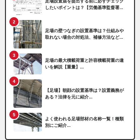
足場設置届を提出する前に必ずチェック
したいポイントは？【労働基準監督署...
足場の壁つなぎの設置基準は？仕組みや
取れない場合の対処法、補修方法など...
足場の最大積載荷重と許容積載荷重の違
いを解説【重量】...
【足場】朝顔の設置基準は？設置義務が
ある？法律を元に紹介...
よく使われる足場部材の名称一覧！種類
別にご紹介...