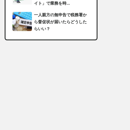
イト」で業務を時...
一人親方の無申告で税務署か
ら督促状が届いたらどうした
らいい？
足場の組み立てに資格は必
要？「足場の組立て等作業主
任者」の受講資格や...
【足場工事コラム】建設現場
で朝礼を行う目的や確認すべ
き内容
足場職人と鳶職の違いは？仕
事内容についてもご紹介
一人親方の収入事情が気にな
る！平均年収や稼げる職種に
ついて詳しく解説