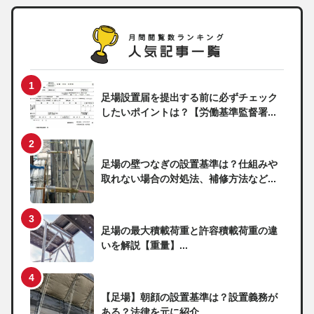
足場設置届を提出する前に必ずチェック
したいポイントは？【労働基準監督署...
足場の壁つなぎの設置基準は？仕組みや
取れない場合の対処法、補修方法など...
足場の最大積載荷重と許容積載荷重の違
いを解説【重量】...
【足場】朝顔の設置基準は？設置義務が
ある？法律を元に紹介...