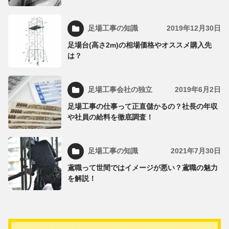
足場工事の知識
2019年12月30日
足場台(高さ2m)の相場価格やオススメ購入先
は？
足場工事会社の独立
2019年6月2日
足場工事の仕事って正直儲かるの？社長の年収
や社員の給料を徹底調査！
足場工事の知識
2021年7月30日
鳶職って世間ではイメージが悪い？鳶職の魅力
を解説！