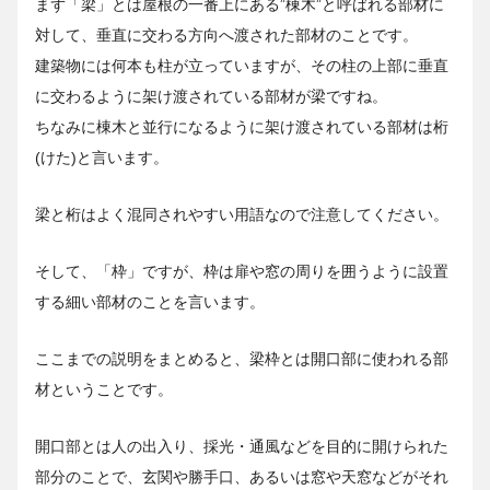
まず「梁」とは屋根の一番上にある”棟木”と呼ばれる部材に
対して、垂直に交わる方向へ渡された部材のことです。
建築物には何本も柱が立っていますが、その柱の上部に垂直
に交わるように架け渡されている部材が梁ですね。
ちなみに棟木と並行になるように架け渡されている部材は桁
(けた)と言います。
梁と桁はよく混同されやすい用語なので注意してください。
そして、「枠」ですが、枠は扉や窓の周りを囲うように設置
する細い部材のことを言います。
ここまでの説明をまとめると、梁枠とは開口部に使われる部
材ということです。
開口部とは人の出入り、採光・通風などを目的に開けられた
部分のことで、玄関や勝手口、あるいは窓や天窓などがそれ