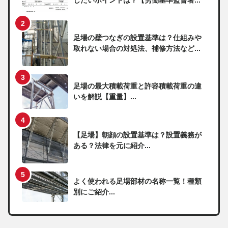
したいポイントは？【労働基準監督署...
足場の壁つなぎの設置基準は？仕組みや
取れない場合の対処法、補修方法など...
足場の最大積載荷重と許容積載荷重の違
いを解説【重量】...
【足場】朝顔の設置基準は？設置義務が
ある？法律を元に紹介...
よく使われる足場部材の名称一覧！種類
別にご紹介...