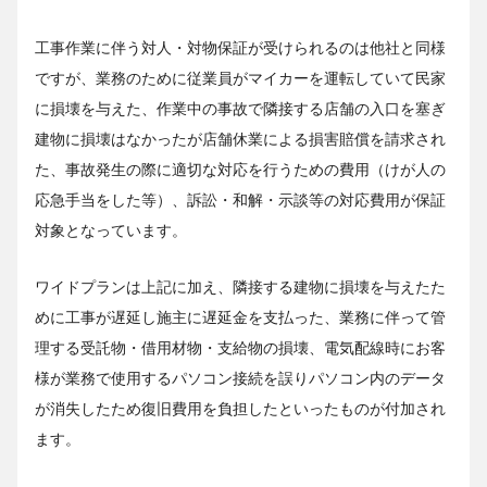
工事作業に伴う対人・対物保証が受けられるのは他社と同様
ですが、業務のために従業員がマイカーを運転していて民家
に損壊を与えた、作業中の事故で隣接する店舗の入口を塞ぎ
建物に損壊はなかったが店舗休業による損害賠償を請求され
た、事故発生の際に適切な対応を行うための費用（けが人の
応急手当をした等）、訴訟・和解・示談等の対応費用が保証
対象となっています。
ワイドプランは上記に加え、隣接する建物に損壊を与えたた
めに工事が遅延し施主に遅延金を支払った、業務に伴って管
理する受託物・借用材物・支給物の損壊、電気配線時にお客
様が業務で使用するパソコン接続を誤りパソコン内のデータ
が消失したため復旧費用を負担したといったものが付加され
ます。