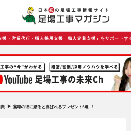
支援・営業代行・職人採用支援 職人定着支援」をサポートす
▶︎
鳶職の彼に贈ると喜ばれるプレゼント6選 ！
知識