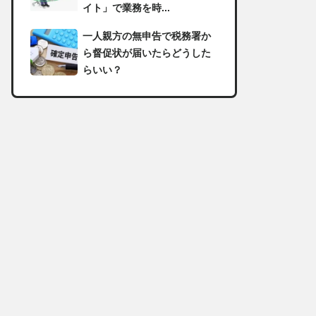
イト」で業務を時...
一人親方の無申告で税務署か
ら督促状が届いたらどうした
らいい？
足場の組み立てに資格は必
要？「足場の組立て等作業主
任者」の受講資格や...
【足場工事コラム】建設現場
で朝礼を行う目的や確認すべ
き内容
足場職人と鳶職の違いは？仕
事内容についてもご紹介
一人親方の収入事情が気にな
る！平均年収や稼げる職種に
ついて詳しく解説