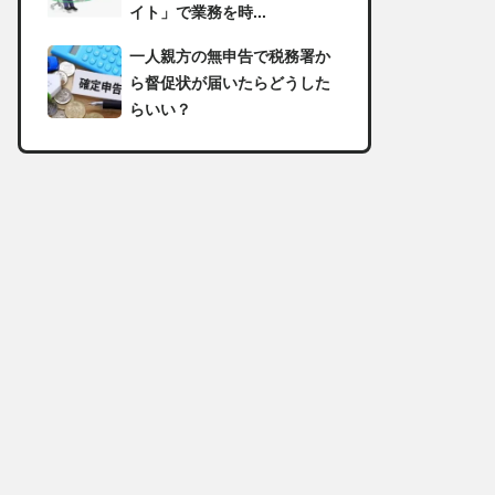
イト」で業務を時...
一人親方の無申告で税務署か
ら督促状が届いたらどうした
らいい？
足場の組み立てに資格は必
要？「足場の組立て等作業主
任者」の受講資格や...
【足場工事コラム】建設現場
で朝礼を行う目的や確認すべ
き内容
足場職人と鳶職の違いは？仕
事内容についてもご紹介
一人親方の収入事情が気にな
る！平均年収や稼げる職種に
ついて詳しく解説