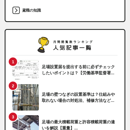
鳶職の知識
足場設置届を提出する前に必ずチェック
したいポイントは？【労働基準監督署...
足場の壁つなぎの設置基準は？仕組みや
取れない場合の対処法、補修方法など...
足場の最大積載荷重と許容積載荷重の違
いを解説【重量】...