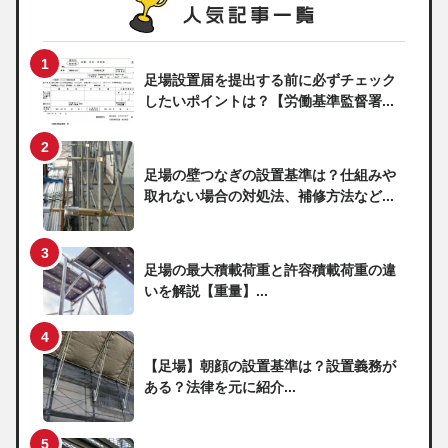
足場設置届を提出する前に必ずチェック
したいポイントは？【労働基準監督署...
足場の壁つなぎの設置基準は？仕組みや
取れない場合の対処法、補修方法など...
足場の最大積載荷重と許容積載荷重の違
いを解説【重量】...
【足場】朝顔の設置基準は？設置義務が
ある？法律を元に紹介...