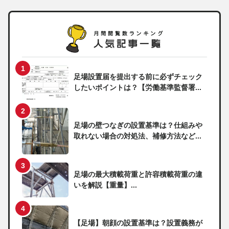
足場設置届を提出する前に必ずチェック
したいポイントは？【労働基準監督署...
足場の壁つなぎの設置基準は？仕組みや
取れない場合の対処法、補修方法など...
足場の最大積載荷重と許容積載荷重の違
いを解説【重量】...
【足場】朝顔の設置基準は？設置義務が