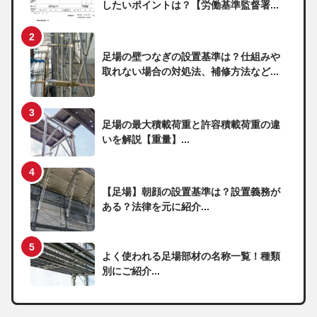
したいポイントは？【労働基準監督署...
足場の壁つなぎの設置基準は？仕組みや
取れない場合の対処法、補修方法など...
足場の最大積載荷重と許容積載荷重の違
いを解説【重量】...
【足場】朝顔の設置基準は？設置義務が
ある？法律を元に紹介...
よく使われる足場部材の名称一覧！種類
別にご紹介...