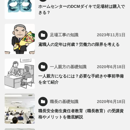
ホームセンターのDCMダイキで足場材は購入で
きる？
足場工事の知識
2023年11月1日
鳶職人の定年は何歳？労働力の限界を考える
一人親方の基礎知識
2020年6月18日
一人親方になるには？必要な手続きや事前準備
を全て紹介
職長の基礎知識
2020年6月18日
職長安全衛生責任者教育（職長教育）の受講資
格やメリットを徹底解説