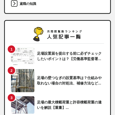
鳶職の知識
足場設置届を提出する前に必ずチェック
したいポイントは？【労働基準監督署...
足場の壁つなぎの設置基準は？仕組みや
取れない場合の対処法、補修方法など...
足場の最大積載荷重と許容積載荷重の違
いを解説【重量】...