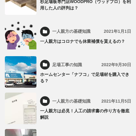
杉足場板専門店WOODPRO（ウッドプロ）を利
用した人の評判は？
一人親方の基礎知識
2021年1月1日
一人親方はコロナでも休業補償を貰えるの？
足場工事の知識
2022年9月30日
ホームセンター「ナフコ」で足場材を購入でき
る？
一人親方の基礎知識
2021年11月5日
一人親方は必見！人工の請求書の作り方を徹底
解説