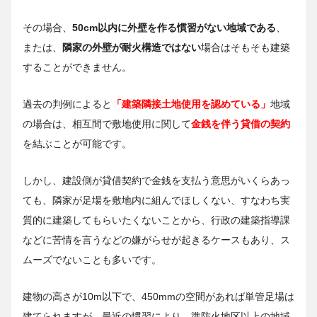
その場合、
50cm以内に外壁を作る慣習がない地域である
、
または、
隣家の外壁が耐火構造ではない
場合はそもそも建築
することができません。
過去の判例によると
「建築隣接土地使用を認めている」
地域
の場合は、相互間で敷地使用に関して
金銭を伴う貸借の契約
を結ぶことが可能です。
しかし、建設側が貸借契約で金銭を支払う意思がいくらあっ
ても、隣家が足場を敷地内に組んでほしくない、すなわち実
質的に建築してもらいたくないことから、行政の建築指導課
などに苦情を言うなどの嫌がらせが起きるケースもあり、ス
ムーズでないことも多いです。
建物の高さが10m以下で、450mmの空間があれば単管足場は
建てられますが、最近の慣習により、準防火地区以上の地域