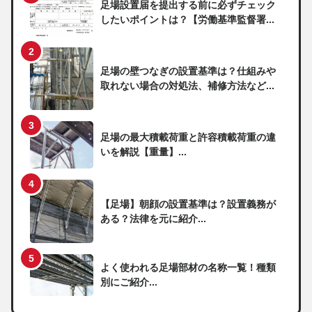
足場設置届を提出する前に必ずチェック
したいポイントは？【労働基準監督署...
足場の壁つなぎの設置基準は？仕組みや
取れない場合の対処法、補修方法など...
足場の最大積載荷重と許容積載荷重の違
いを解説【重量】...
【足場】朝顔の設置基準は？設置義務が
ある？法律を元に紹介...
よく使われる足場部材の名称一覧！種類
別にご紹介...