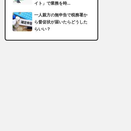
イト」で業務を時...
一人親方の無申告で税務署か
ら督促状が届いたらどうした
らいい？
足場の組み立てに資格は必
要？「足場の組立て等作業主
任者」の受講資格や...
【足場工事コラム】建設現場
で朝礼を行う目的や確認すべ
き内容
足場職人と鳶職の違いは？仕
事内容についてもご紹介
一人親方の収入事情が気にな
る！平均年収や稼げる職種に
ついて詳しく解説