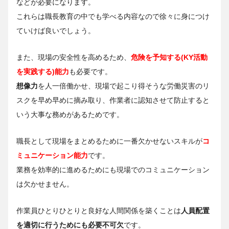
などが必要になります。
これらは職長教育の中でも学べる内容なので徐々に身につけ
ていけば良いでしょう。
また、現場の安全性を高めるため、
危険を予知する(KY活動
を実践する)能力
も必要です。
想像力
を人一倍働かせ、現場で起こり得そうな労働災害のリ
スクを早め早めに摘み取り、作業者に認知させて防止すると
いう大事な務めがあるためです。
職長として現場をまとめるために一番欠かせないスキルが
コ
ミュニケーション能力
です。
業務を効率的に進めるためにも現場でのコミュニケーション
は欠かせません。
作業員ひとりひとりと良好な人間関係を築くことは
人員配置
を適切に行うためにも必要不可欠
です。