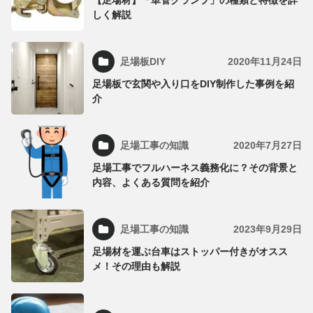
【足場材】「単管クランプ」の種類と特徴を詳
しく解説
足場板DIY
2020年11月24日
足場板で玄関や入り口をDIY制作した事例を紹
介
足場工事の知識
2020年7月27日
足場工事でフルハーネス義務化に？その背景と
内容、よくある質問を紹介
足場工事の知識
2023年9月29日
足場材を運ぶ台車はストッパー付きがオスス
メ！その理由も解説