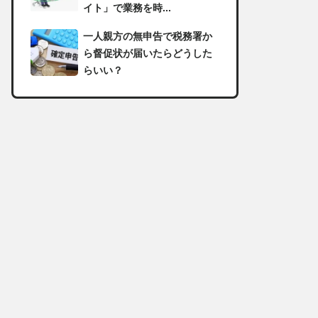
イト」で業務を時...
一人親方の無申告で税務署か
ら督促状が届いたらどうした
らいい？
足場の組み立てに資格は必
要？「足場の組立て等作業主
任者」の受講資格や...
【足場工事コラム】建設現場
で朝礼を行う目的や確認すべ
き内容
足場職人と鳶職の違いは？仕
事内容についてもご紹介
一人親方の収入事情が気にな
る！平均年収や稼げる職種に
ついて詳しく解説