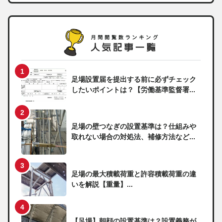
足場設置届を提出する前に必ずチェック
したいポイントは？【労働基準監督署...
足場の壁つなぎの設置基準は？仕組みや
取れない場合の対処法、補修方法など...
足場の最大積載荷重と許容積載荷重の違
いを解説【重量】...
【足場】朝顔の設置基準は？設置義務が