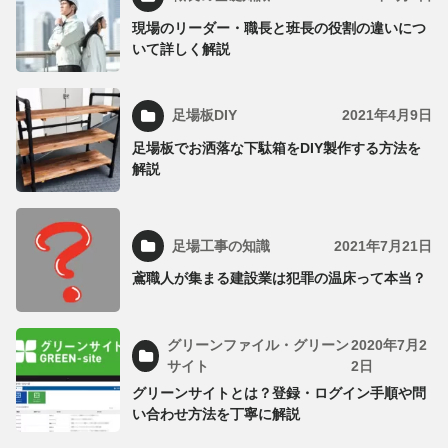
現場のリーダー・職長と班長の役割の違いにつ
いて詳しく解説
足場板DIY
2021年4月9日
足場板でお洒落な下駄箱をDIY製作する方法を
解説
足場工事の知識
2021年7月21日
鳶職人が集まる建設業は犯罪の温床って本当？
グリーンファイル・グリーン
2020年7月2
サイト
2日
グリーンサイトとは？登録・ログイン手順や問
い合わせ方法を丁寧に解説