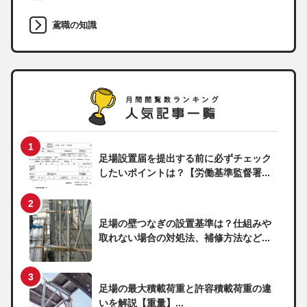
鳶職の知識
足場設置届を提出する前に必ずチェック
したいポイントは？【労働基準監督署...
足場の壁つなぎの設置基準は？仕組みや
取れない場合の対処法、補修方法など...
足場の最大積載荷重と許容積載荷重の違
いを解説【重量】...