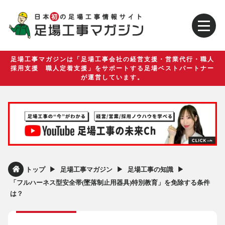
足場工事マガジンは「足場工事会社の経営支援・営業代行・職人
採用支援 職人定着支援」をサポートする足場ベストパートナー
が運営しています。
▶︎
▶︎
▶︎
トップ
足場工事マガジン
足場工事の知識
「フルハーネス型安全帯(墜落制止用器具)特別教育」を免除する条件
は？