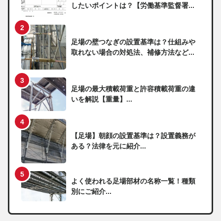
したいポイントは？【労働基準監督署...
足場の壁つなぎの設置基準は？仕組みや
取れない場合の対処法、補修方法など...
足場の最大積載荷重と許容積載荷重の違
いを解説【重量】...
【足場】朝顔の設置基準は？設置義務が
ある？法律を元に紹介...
よく使われる足場部材の名称一覧！種類
別にご紹介...