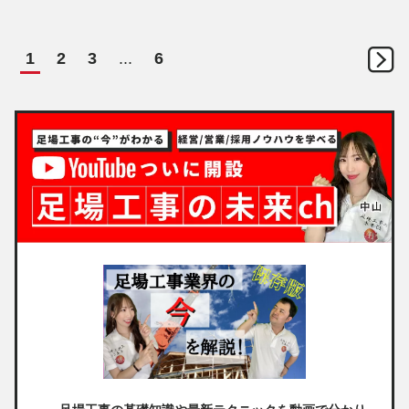
1
2
3
...
6