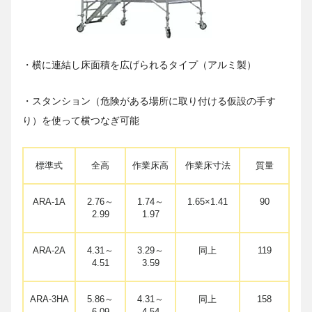
・横に連結し床面積を広げられるタイプ（アルミ製）
・スタンション（危険がある場所に取り付ける仮設の手す
り）を使って横つなぎ可能
標準式
全高
作業床高
作業床寸法
質量
ARA-1A
2.76～
1.74～
1.65×1.41
90
2.99
1.97
ARA-2A
4.31～
3.29～
同上
119
4.51
3.59
ARA-3HA
5.86～
4.31～
同上
158
6.09
4.54