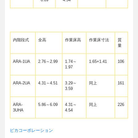
内階段式
全高
作業床高
作業床寸法
質
量
ARA-1UA
2.76～2.99
1.74～
1.65×1.41
106
1.97
ARA-2UA
4.31～4.51
3.29～
同上
161
3.59
ARA-
5.86～6.09
4.31～
同上
226
3UHA
4.54
ピカコーポレーション