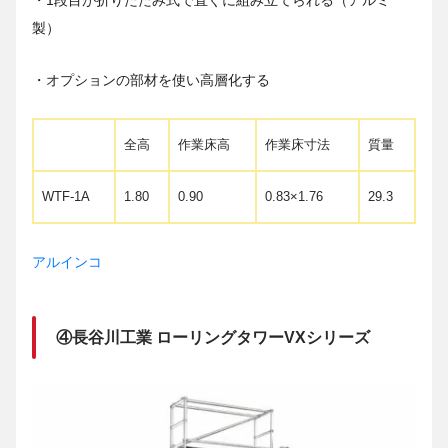
製）
・オプションの部材を使い高層化する
全高
作業床高
作業床寸法
質量
WTF-1A
1.80
0.90
0.83×1.76
29.3
アルインコ
④長谷川工業 ローリングタワーVXシリーズ