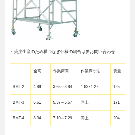
・受注生産のため横つなぎ仕様の場合は要お問い合わせ
全高
作業床高
作業床寸法
質量
BMT-2
4.89
3.65～3.84
1.83×1.27
125
BMT-3
6.61
5.37～5.57
同上
171
BMT-4
8.34
7.10～7.29
同上
204