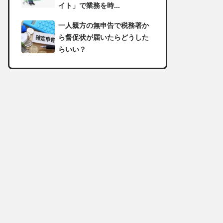
イト」で業務を時...
一人親方の無申告で税務署か
ら督促状が届いたらどうした
らいい？
足場の組み立てに資格は必
要？「足場の組立て等作業主
任者」の受講資格や...
【足場工事コラム】建設現場
で朝礼を行う目的や確認すべ
き内容
足場職人と鳶職の違いは？仕
事内容についてもご紹介
一人親方の収入事情が気にな
る！平均年収や稼げる職種に
ついて詳しく解説