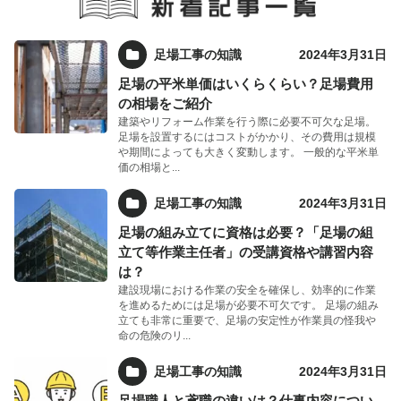
足場工事の知識
2024年3月31日
足場の平米単価はいくらくらい？足場費用
の相場をご紹介
建築やリフォーム作業を行う際に必要不可欠な足場。
足場を設置するにはコストがかかり、その費用は規模
や期間によっても大きく変動します。 一般的な平米単
価の相場と...
足場工事の知識
2024年3月31日
足場の組み立てに資格は必要？「足場の組
立て等作業主任者」の受講資格や講習内容
は？
建設現場における作業の安全を確保し、効率的に作業
を進めるためには足場が必要不可欠です。 足場の組み
立ても非常に重要で、足場の安定性が作業員の怪我や
命の危険のリ...
足場工事の知識
2024年3月31日
足場職人と鳶職の違いは？仕事内容につい