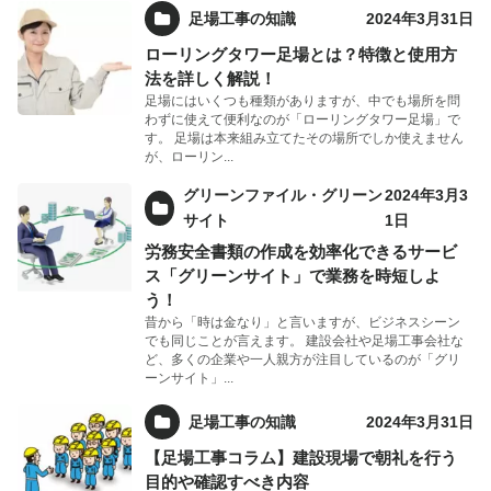
足場工事の知識
2024年3月31日
ローリングタワー足場とは？特徴と使用方
法を詳しく解説！
足場にはいくつも種類がありますが、中でも場所を問
わずに使えて便利なのが「ローリングタワー足場」で
す。 足場は本来組み立てたその場所でしか使えません
が、ローリン...
グリーンファイル・グリーン
2024年3月3
サイト
1日
労務安全書類の作成を効率化できるサービ
ス「グリーンサイト」で業務を時短しよ
う！
昔から「時は金なり」と言いますが、ビジネスシーン
でも同じことが言えます。 建設会社や足場工事会社な
ど、多くの企業や一人親方が注目しているのが「グリ
ーンサイト」...
足場工事の知識
2024年3月31日
【足場工事コラム】建設現場で朝礼を行う
目的や確認すべき内容