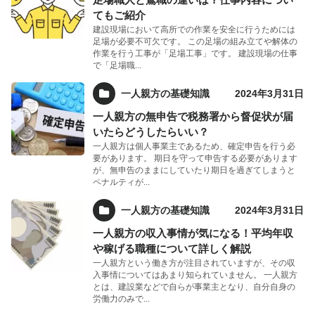
てもご紹介
建設現場において高所での作業を安全に行うためには
足場が必要不可欠です。 この足場の組み立てや解体の
作業を行う工事が「足場工事」です。 建設現場の仕事
で「足場職...
一人親方の基礎知識
2024年3月31日
一人親方の無申告で税務署から督促状が届
いたらどうしたらいい？
一人親方は個人事業主であるため、確定申告を行う必
要があります。 期日を守って申告する必要があります
が、無申告のままにしていたり期日を過ぎてしまうと
ペナルティが...
一人親方の基礎知識
2024年3月31日
一人親方の収入事情が気になる！平均年収
や稼げる職種について詳しく解説
一人親方という働き方が注目されていますが、その収
入事情についてはあまり知られていません。 一人親方
とは、建設業などで自らが事業主となり、自分自身の
労働力のみで...