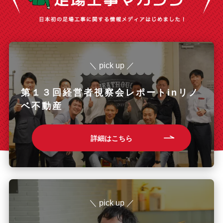
＼ pick up ／
第１３回経営者視察会レポートinリノ
ベ不動産
詳細はこちら
＼ pick up ／