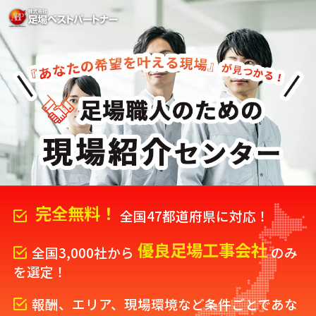
完全無料！
全国47都道府県に対応！
優良足場工事会社
全国3,000社から
のみ
を選定！
報酬、エリア、現場環境など条件ごとで
あな