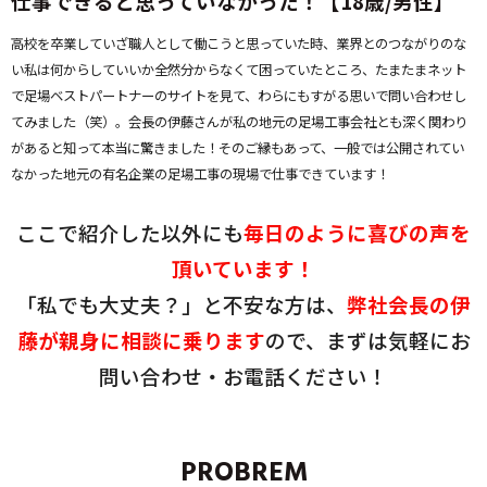
仕事できると思っていなかった！【18歳/男性】
高校を卒業していざ職人として働こうと思っていた時、業界とのつながりのな
い私は何からしていいか全然分からなくて困っていたところ、たまたまネット
で足場ベストパートナーのサイトを見て、わらにもすがる思いで問い合わせし
てみました（笑）。会長の伊藤さんが私の地元の足場工事会社とも深く関わり
があると知って本当に驚きました！そのご縁もあって、一般では公開されてい
なかった地元の有名企業の足場工事の現場で仕事できています！
ここで紹介した以外にも
毎日のように喜びの声を
頂いています！
「私でも大丈夫？」と不安な方は、
弊社会長の伊
藤が親身に相談に乗ります
ので、
まずは気軽にお
問い合わせ・お電話ください！
PROBREM